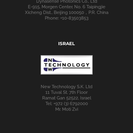
Dynasense Photonics Co., Ltd
E-915, Morgen Center, No. 6 Taipingjie
Xicheng Dist., Beijing 100050，P.R. China
Phone: +10-83503853
ISRAEL
New Technology S.K. Ltd
11 Tuval St. 7th Floor
Ramat Gan 52522, Israel
Tel: +972 (3) 6792000
Mr. Moti Zvi