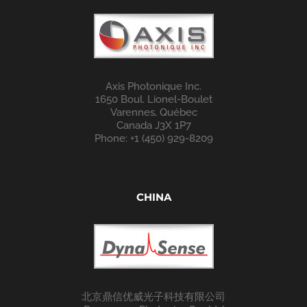
Axis Photonique Inc.
1650 Boul. Lionel-Boulet
Varennes, Québec
Canada J3X 1P7
Phone: +1 (450) 929-8209
CHINA
北京鼎信优威光子科技有限公司