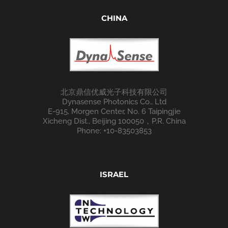
CHINA
北京鼎信优威光子科技有限公司
Dynasense Photonics Co., Ltd
E-915, Morgen Center, No. 6 Taipingjie
Xicheng Dist., Beijing 100050，P.R. China
Phone: +10-83503853
ISRAEL