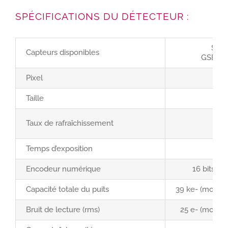
SPÉCIFICATIONS DU DÉTECTEUR :
STA
Capteurs disponibles
GSENSE
Pixel
Taille
Taux de rafraîchissement
Temps d’exposition
Encodeur numérique
16 bits (p
Capacité totale du puits
39 ke- (mode L
Bruit de lecture (rms)
25 e- (mode f