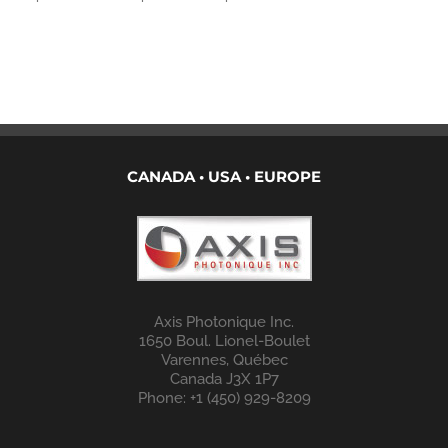
CANADA • USA • EUROPE
Axis Photonique Inc.
1650 Boul. Lionel-Boulet
Varennes, Québec
Canada J3X 1P7
Phone: +1 (450) 929-8209