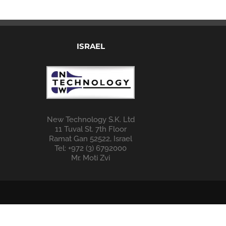
ISRAEL
New Technology S.K. Ltd
11 Tuval St. 7th Floor
Ramat Gan 52522, Israel
Tel: +972 (3) 6792000
Mr. Moti Zvi