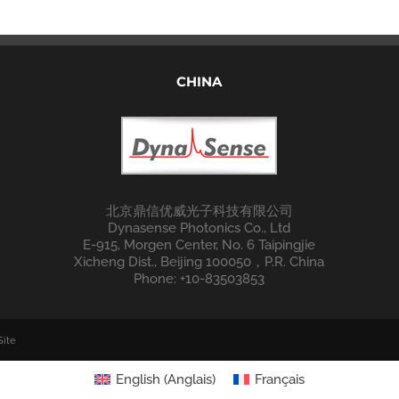
CHINA
北京鼎信优威光子科技有限公司
Dynasense Photonics Co., Ltd
E-915, Morgen Center, No. 6 Taipingjie
Xicheng Dist., Beijing 100050，P.R. China
Phone: +10-83503853
ite
English
(
Anglais
)
Français