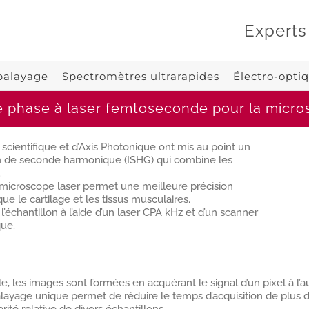
Experts
balayage
Spectromètres ultrarapides
Électro-opti
 phase à laser femtoseconde pour la micr
 scientifique et d’Axis Photonique ont mis au point un
n de seconde harmonique (ISHG) qui combine les
.
e microscope laser permet une meilleure précision
que le cartilage et les tissus musculaires.
échantillon à l’aide d’un laser CPA kHz et d’un scanner
que.
, les images sont formées en acquérant le signal d’un pixel à l’au
yage unique permet de réduire le temps d’acquisition de plus d