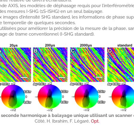
arité relative de divers échantillons.
onde AXIS, les modèles de déphasage requis pour l’interférométri
r des mesures I-SHG (1S-ISHG) en un seul balayage.
 images d’intensité SHG standard, les informations de phase sup
lle temporelle de quelques secondes.
tilisées pour améliorer la précision de la mesure de la phase, sa
age de trame conventionnel (I-SHG standard).
 seconde harmonique à balayage unique utilisant un scanner
Côté, H. Ibrahim, F. Légaré,
Opt.