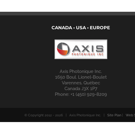
CANADA • USA • EUROPE
Axis Photonique Inc.
1650 Boul. Lionel-Boulet
Varennes, Québec
Canada J3X 1P7
Phone: +1 (450) 929-8209
© Copyright 2012 -
2026 | Axis Photonique Inc. |
Site Plan
|
Web S