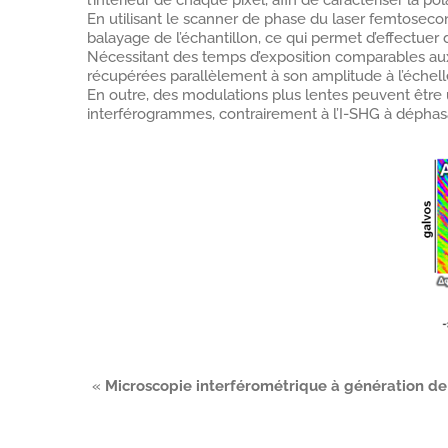
l’intérieur de chaque pixel, afin de caractériser la pol
En utilisant le scanner de phase du laser femtosec
balayage de l’échantillon, ce qui permet d’effectue
Nécessitant des temps d’exposition comparables aux
récupérées parallèlement à son amplitude à l’éche
En outre, des modulations plus lentes peuvent être u
interférogrammes, contrairement à l’I-SHG à déphas
«
Microscopie interférométrique à génération de