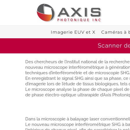
Skip
to
content
Imagerie EUV et X
Caméras à 
Scanner de
Des chercheurs de l’Institut national de la recherche
nouveau microscope interférométrique à génératio
techniques d’interférométrie et de microscopie SHG
En enregistrant le signal SHG ainsi que sa phase, c
d’imagerie lors de l’étude de tissus biologiques, tels 
Le microscope analyse la phase de chaque pixel de l’
de phase électro-optique ultrarapide d’Axis Photoni
Dans la microscopie à balayage laser conventionnelle
Le nouveau microscope interférométrique SHG à bala